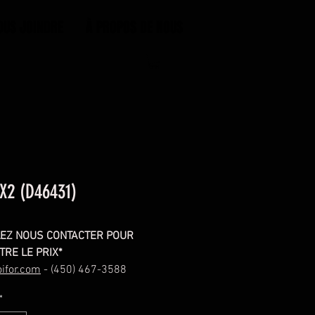
OUS JOINDRE
À PROPOS DE NOUS
X2 (D46431)
LEZ NOUS CONTACTER POUR
TRE LE PRIX*
ifor.com
- (450) 467-3588
*
m, 12'', 2'' Square Tip