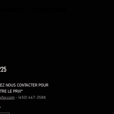
OUS JOINDRE
À PROPOS DE NOUS
225
LEZ NOUS CONTACTER POUR
TRE LE PRIX*
ifor.com
- (450) 467-3588
*
embly, 2.25'' Square, Medium